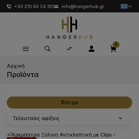
+30 210 94 24 951
info@hangerhub.gr
0
Αρχική
Προϊόντα
Φίλτρα