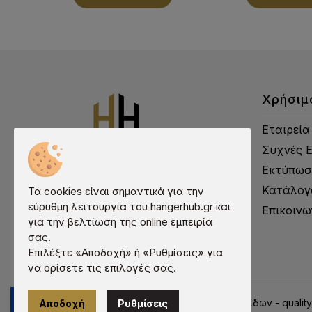
Χρήσιμ
Εταιρεία
Συχνές 
Εκτύπωσ
Κατάλογ
Τα cookies είναι σημαντικά για την
εύρυθμη λειτουργία του hangerhub.gr και
Επικοινω
για την βελτίωση της online εμπειρία
σας.
Επιλέξτε «Αποδοχή» ή «Ρυθμίσεις» για
να ορίσετε τις επιλογές σας.
© 2026 hangerhub.gr | Κατασκευή ιστοσελίδων - qualit
Αποδοχή
Ρυθμίσεις