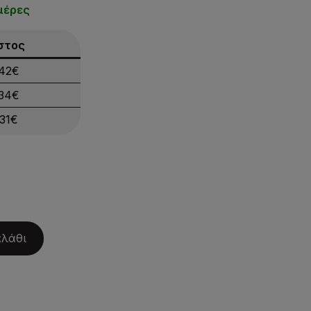
μέρες
στος
.42€
.34€
.31€
αλάθι