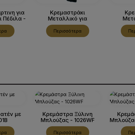
ρτινη για
Κρεμαστράκι
Κρε
 Πέδιλα -
Μεταλλικό για
Μετα
Αξεσουάρ - 125B
Αξεσο
ερα
Περισσότερα
Πε
ατέν με
Κρεμάστρα Ξύλινη
Κρεμά
101B
Μπλούζας - 1026WF
Μπλούζα
ερα
Περισσότερα
Πε