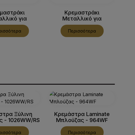
μαστράκι
Κρεμαστράκι
Κρ
λλικό για
Μεταλλικό για
γι
υάρ - 127C
Αξεσουάρ - 127B
ρισσότερα
Περισσότερα
στρα Ξύλινη
Κρεμάστρα Laminate
Κ
ς - 1026WW/RS
Μπλούζας - 964WF
ρισσότερα
Περισσότερα