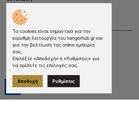
Κατάλογος
Επικοινωνία
Πληροφορίες
Τα cookies είναι σημαντικά για την
Όροι χρήσης
εύρυθμη λειτουργία του hangerhub.gr και
για την βελτίωση της online εμπειρία
Προστασία προσωπικών δεδομένων
σας.
Πληροφορίες cookies
Επιλέξτε «Αποδοχή» ή «Ρυθμίσεις» για
Τρόποι πληρωμής
να ορίσετε τις επιλογές σας.
Τρόποι αποστολής
Αποδοχή
Ρυθμίσεις
Εγγύηση - Επιστροφές
© 2026 hangerhub.gr | Κατασκευή ιστοσελίδων -
qualityweb.gr