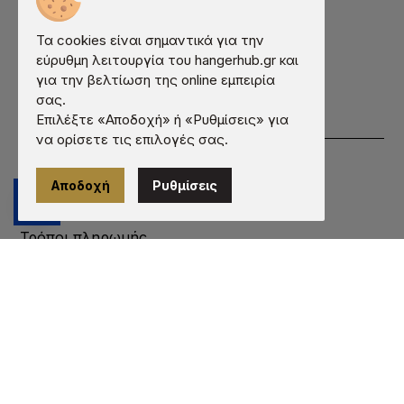
Συχνές Ερωτήσεις
Τα cookies είναι σημαντικά για την
Εκτύπωση
εύρυθμη λειτουργία του hangerhub.gr και
Κατάλογος
για την βελτίωση της online εμπειρία
Επικοινωνία
σας.
Πληροφορίες
Επιλέξτε «Αποδοχή» ή «Ρυθμίσεις» για
να ορίσετε τις επιλογές σας.
Όροι χρήσης
Προστασία προσωπικών δεδομένων
Αποδοχή
Ρυθμίσεις
Πληροφορίες cookies
Τρόποι πληρωμής
Τρόποι αποστολής
Εγγύηση - Επιστροφές
© 2026 hangerhub.gr | Κατασκευή ιστοσελίδων -
qualityweb.gr