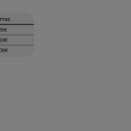
στος
.15€
.59€
.08€