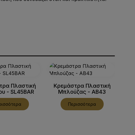
τρα Πλαστική
Κρεμάστρα Πλαστική
Κρ
ου - SL45BAR
Μπλούζας - AB43
ρισσότερα
Περισσότερα