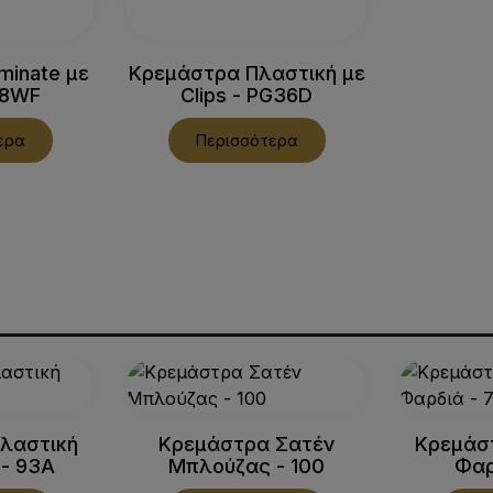
minate με
Κρεμάστρα Πλαστική με
68WF
Clips - PG36D
ερα
Περισσότερα
λαστική
Κρεμάστρα Σατέν
Κρεμάστ
- 93A
Μπλούζας - 100
Φαρ