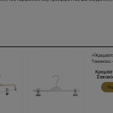
Κρεμάσ
Σακακί
Πε