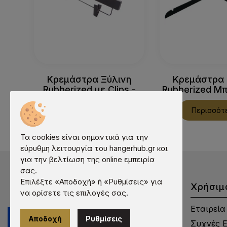
Κρεμάστρα Ξύλινη
Κρεμάστρα 
Rubberized με Clips -
Rubberized Μ
1028RB
1026R
Περισσότερα
Περισσότ
Τα cookies είναι σημαντικά για την
εύρυθμη λειτουργία του hangerhub.gr και
για την βελτίωση της online εμπειρία
σας.
Επιλέξτε «Αποδοχή» ή «Ρυθμίσεις» για
Χρήσιμ
να ορίσετε τις επιλογές σας.
Εταιρεία
Αποδοχή
Ρυθμίσεις
Συχνές 