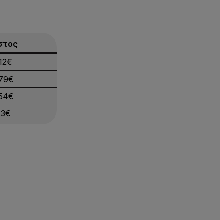
στος
.12€
.79€
.54€
.3€