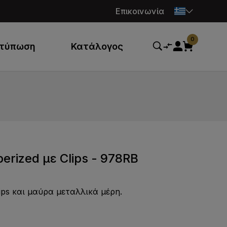
Επικοινωνία
0
κτύπωση
Κατάλογος
rized με Clips - 978RB
ips και μαύρα μεταλλικά μέρη.