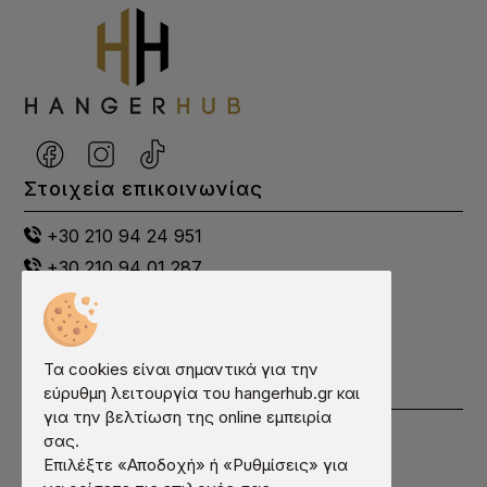
Στοιχεία επικοινωνίας
+30 210 94 24 951
+30 210 94 01 287
+30 698 00 21 274
info@hangerhub.gr
Λητούς 12, Κορωπί, 19400, Ελλάδα
Τα cookies είναι σημαντικά για την
Χρήσιμα
εύρυθμη λειτουργία του hangerhub.gr και
για την βελτίωση της online εμπειρία
Εταιρεία
σας.
Επιλέξτε «Αποδοχή» ή «Ρυθμίσεις» για
Συχνές Ερωτήσεις