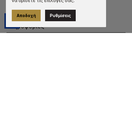
να ορίσετε τις επιλογές σας.
Εκτύπωση
Κατάλογος
Αποδοχή
Ρυθμίσεις
Επικοινωνία
Πληροφορίες
Όροι χρήσης
Προστασία προσωπικών δεδομένων
Πληροφορίες cookies
Τρόποι πληρωμής
Τρόποι αποστολής
Εγγύηση - Επιστροφές
© 2026 hangerhub.gr | Κατασκευή ιστοσελίδων -
qualityweb.gr