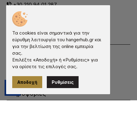
+30 210 94 01 287
+30 698 00 21 274
info@hangerhub.gr
Λητούς 12, Κορωπί, 19400, Ελλάδα
Τα cookies είναι σημαντικά για την
Χρήσιμα
εύρυθμη λειτουργία του hangerhub.gr και
για την βελτίωση της online εμπειρία
Εταιρεία
σας.
Επιλέξτε «Αποδοχή» ή «Ρυθμίσεις» για
Συχνές Ερωτήσεις
να ορίσετε τις επιλογές σας.
Εκτύπωση
Κατάλογος
Αποδοχή
Ρυθμίσεις
Επικοινωνία
Πληροφορίες
Όροι χρήσης
Προστασία προσωπικών δεδομένων
Πληροφορίες cookies
Τρόποι πληρωμής