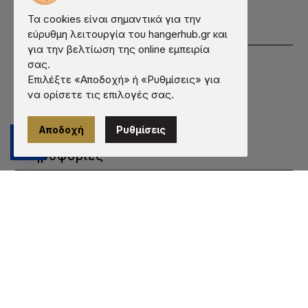
Λητούς 12, Κορωπί, 19400, Ελλάδα
Τα cookies είναι σημαντικά για την
Χρήσιμα
εύρυθμη λειτουργία του hangerhub.gr και
για την βελτίωση της online εμπειρία
Εταιρεία
σας.
Επιλέξτε «Αποδοχή» ή «Ρυθμίσεις» για
Συχνές Ερωτήσεις
να ορίσετε τις επιλογές σας.
Εκτύπωση
Κατάλογος
Αποδοχή
Ρυθμίσεις
Επικοινωνία
Πληροφορίες
Όροι χρήσης
Προστασία προσωπικών δεδομένων
Πληροφορίες cookies
Τρόποι πληρωμής
Τρόποι αποστολής
Εγγύηση - Επιστροφές