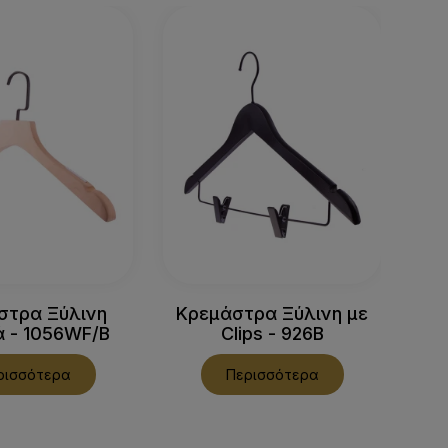
στρα Ξύλινη
Κρεμάστρα Ξύλινη με
 - 1056WF/B
Clips - 926B
Πτυ
ρισσότερα
Περισσότερα