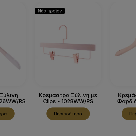
Νέο προϊόν
Ξύλινη
Κρεμάστρα Ξύλινη με
Κρεμά
026WW/RS
Clips - 1028WW/RS
Φαρδιά
ερα
Περισσότερα
Πε