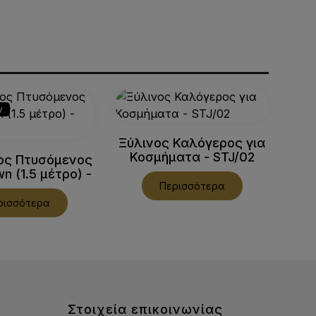
ν
Πρ
Ξύλινος Καλόγερος για
Κοσμήματα - STJ/02
ος Πτυσόμενος
n (1.5 μέτρο) -
Περισσότερα
845/MB
ρισσότερα
Στοιχεία επικοινωνίας