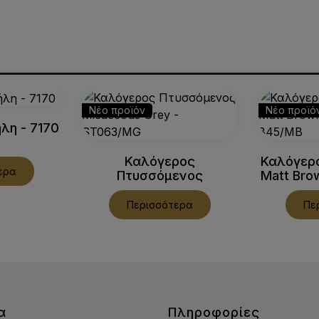
Νέο προϊόν
Νέο προϊό
λη - 7170
Καλόγερος
Καλόγερ
ερα
Πτυσσόμενος
Matt Brow
Micaceous Grey -
ST063/MG
Περισσότερα
Πε
α
Πληροφορίες