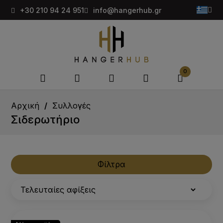
+30 210 94 24 951
info@hangerhub.gr
0
Αρχική
Συλλογές
Σιδερωτήριο
Φίλτρα