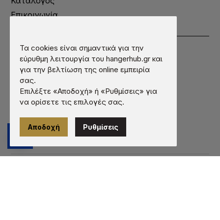
Κατάλογος
Επικοινωνία
Πληροφορίες
Όροι χρήσης
Τα cookies είναι σημαντικά για την
εύρυθμη λειτουργία του hangerhub.gr και
Προστασία προσωπικών δεδομένων
για την βελτίωση της online εμπειρία
Πληροφορίες cookies
σας.
Τρόποι πληρωμής
Επιλέξτε «Αποδοχή» ή «Ρυθμίσεις» για
να ορίσετε τις επιλογές σας.
Τρόποι αποστολής
Εγγύηση - Επιστροφές
Αποδοχή
Ρυθμίσεις
© 2026 hangerhub.gr | Κατασκευή ιστοσελίδων -
qualityweb.gr